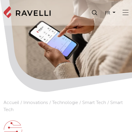
FR
Accueil
/
Innovations
/
Technologie
/
Smart Tech
/
Smart
Tech