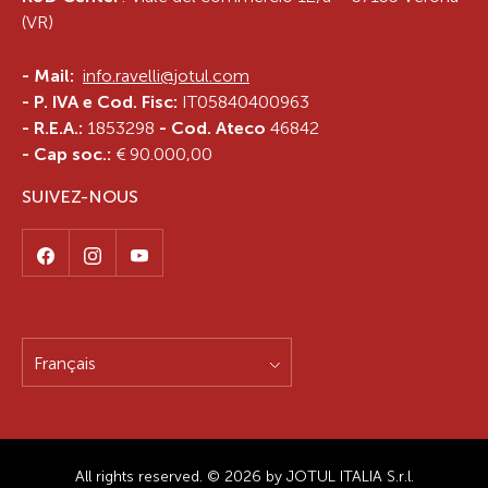
(VR)
-
Mail:
info.ravelli@jotul.com
- P. IVA e Cod. Fisc:
IT05840400963
- R.E.A.:
1853298
- Cod. Ateco
46842
- Cap soc.:
€ 90.000,00
SUIVEZ-NOUS
Français
All rights reserved. © 2026 by JOTUL ITALIA S.r.l.