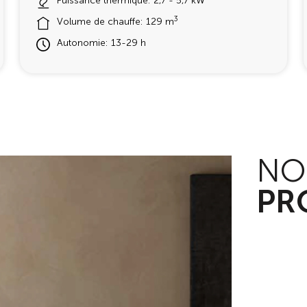
Puissance thermique: 2,7 - 5,7 kW
3
Volume de chauffe: 129 m
Autonomie: 13-29 h
NO
NO
PR
PR