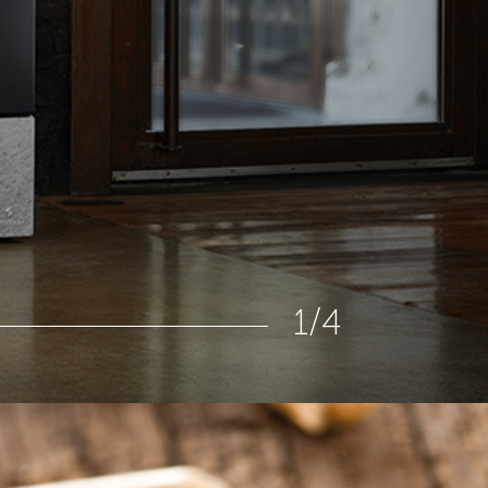
1
/
4