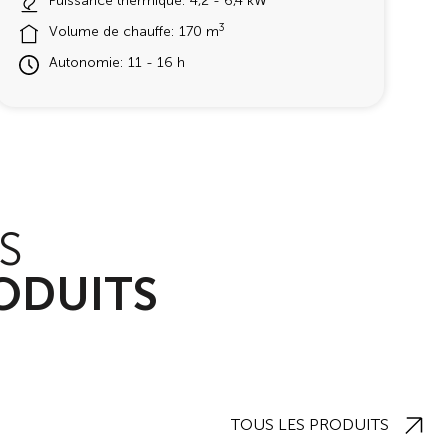
Puissance thermique: 4,2 - 6,4 kW
3
Volume de chauffe: 170 m
Autonomie: 11 - 16 h
S
S
ODUITS
ODUITS
TOUS LES PRODUITS
TOUS LES PRODUITS