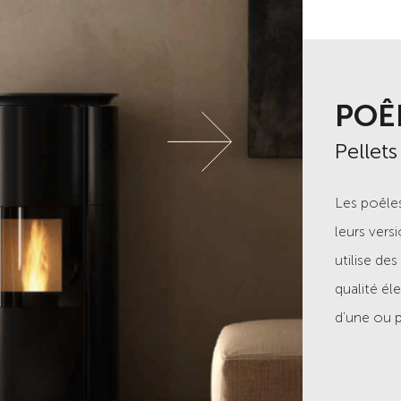
INS
POÊ
Pellets
Pellets
Les insert
Les poêles
différente
leurs vers
convection
utilise d
cheminées
qualité él
normes de 
d’une ou p
plusieurs 