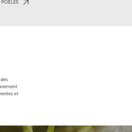
 POÊLES
 INSERTS
 des
ronnement
érentes et