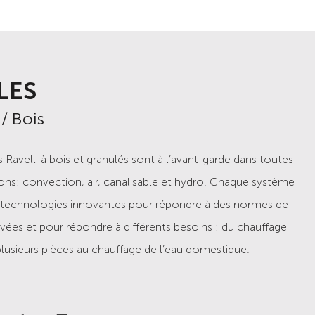
ERTS
LES
 / Bois
 / Bois
s à bois et à granulés de Ravelli sont disponibles en
 Ravelli à bois et granulés sont à l’avant-garde dans toutes
s tailles et puissances pour répondre à tous les besoins :
ions: convection, air,
canalisable
et hydro. Chaque système
 naturelle, air, conduit et hydro, chacune de nos
es technologies innovantes pour répondre à des normes de
 utilise des technologies innovantes qui répondent à des
evées et pour répondre à différents besoins : du chauffage
qualité élevées : du chauffage d’une seule pièce ou de
lusieurs pièces au chauffage de l’eau domestique.
pièces, au chauffage de toute la maison et de l’eau sanitaire.