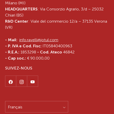
Milano (MI)
HEADQUARTERS
: Via Consorzio Agrario, 3/d – 25032
Chiari (BS)
R&D Center
: Viale del commercio 12/a – 37135 Verona
(VR)
-
Mail:
info.ravelli@jotul.com
- P. IVA e Cod. Fisc:
IT05840400963
- R.E.A.:
1853298
- Cod. Ateco
46842
- Cap soc.:
€ 90.000,00
SUIVEZ-NOUS
Français