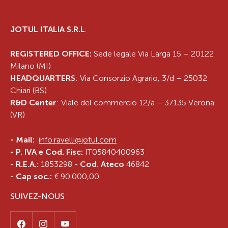
JOTUL ITALIA S.R.L
.
REGISTERED OFFICE:
Sede legale Via Larga 15 – 20122
Milano (MI)
HEADQUARTERS
: Via Consorzio Agrario, 3/d – 25032
Chiari (BS)
R&D Center
: Viale del commercio 12/a – 37135 Verona
(VR)
-
Mail:
info.ravelli@jotul.com
- P. IVA e Cod. Fisc:
IT05840400963
- R.E.A.:
1853298
- Cod. Ateco
46842
- Cap soc.:
€ 90.000,00
SUIVEZ-NOUS