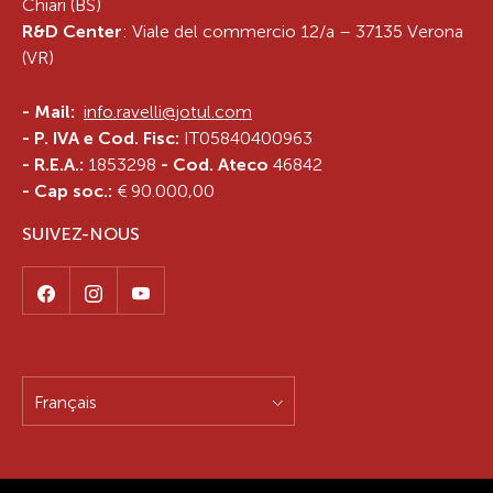
Chiari (BS)
R&D Center
: Viale del commercio 12/a – 37135 Verona
(VR)
-
Mail:
info.ravelli@jotul.com
- P. IVA e Cod. Fisc:
IT05840400963
- R.E.A.:
1853298
- Cod. Ateco
46842
- Cap soc.:
€ 90.000,00
SUIVEZ-NOUS
Français