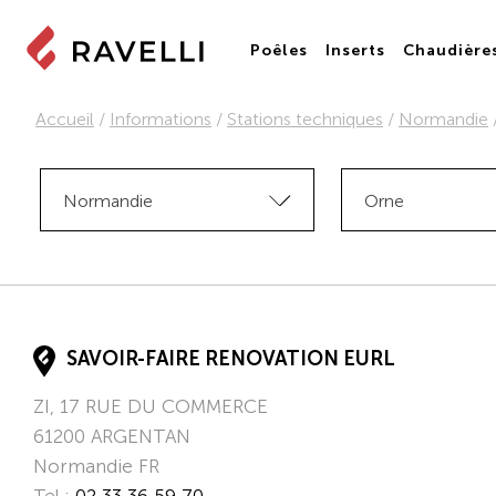
Poêles
Inserts
Chaudière
Accueil
/
Informations
/
Stations techniques
/
Normandie
Normandie
Orne
SAVOIR-FAIRE RENOVATION EURL
ZI, 17 RUE DU COMMERCE
61200
ARGENTAN
Normandie
FR
Tel.:
02 33 36 59 70