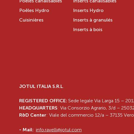
Poêles canalisables
Inserts canalisables
Poêles Hydro
Inserts Hydro
Cuisinières
Inserts à granulés
Inserts à bois
JOTUL ITALIA S.R.L
.
REGISTERED OFFICE:
Sede legale Via Larga 15 – 201
HEADQUARTERS
: Via Consorzio Agrario, 3/d – 25032
R&D Center
: Viale del commercio 12/a – 37135 Vero
-
Mail:
info.ravelli@jotul.com