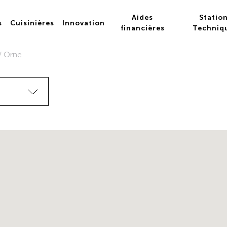
Aides
Statio
s
Cuisinières
Innovation
financières
Techniq
/
Orne