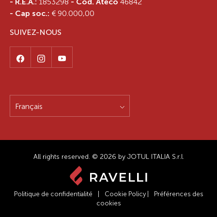
- R.E.A.:
1853298
- Cod. Ateco
46842
- Cap soc.:
€ 90.000,00
SUIVEZ-NOUS
Français
All rights reserved. © 2026 by JOTUL ITALIA S.r.l.
Politique de confidentialité
|
Cookie Policy
|
Préférences des
cookies