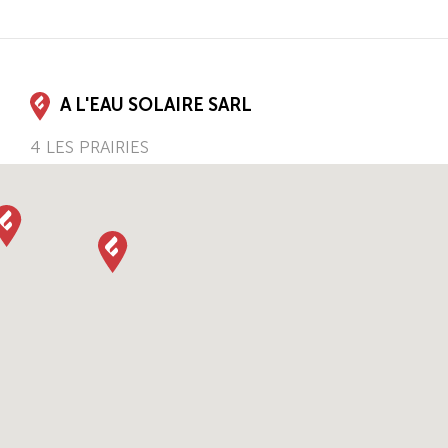
A L'EAU SOLAIRE SARL
4 LES PRAIRIES
38290
FRONTONAS
Auvergne-Rhône-Alpes
FR
Tel.:
04 74 95 36 32