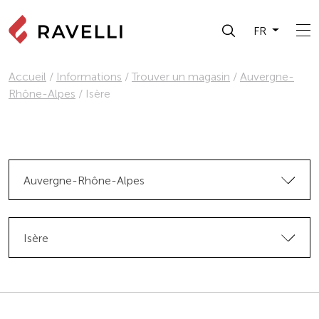
FR
Accueil
/
Informations
/
Trouver un magasin
/
Auvergne-
Rhône-Alpes
/
Isère
Auvergne-Rhône-Alpes
Isère