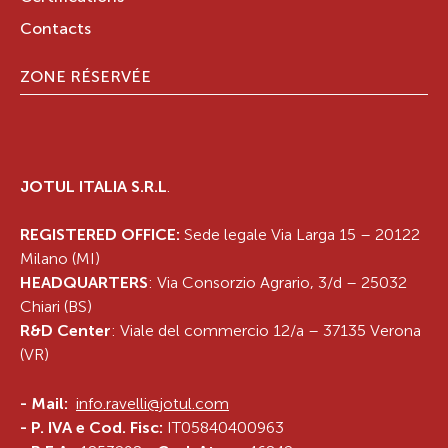
Contacts
ZONE RÉSERVÉE
JOTUL ITALIA S.R.L
.
REGISTERED OFFICE:
Sede legale Via Larga 15 – 20122
Milano (MI)
HEADQUARTERS
: Via Consorzio Agrario, 3/d – 25032
Chiari (BS)
R&D Center
: Viale del commercio 12/a – 37135 Verona
(VR)
-
Mail:
info.ravelli@jotul.com
- P. IVA e Cod. Fisc:
IT05840400963