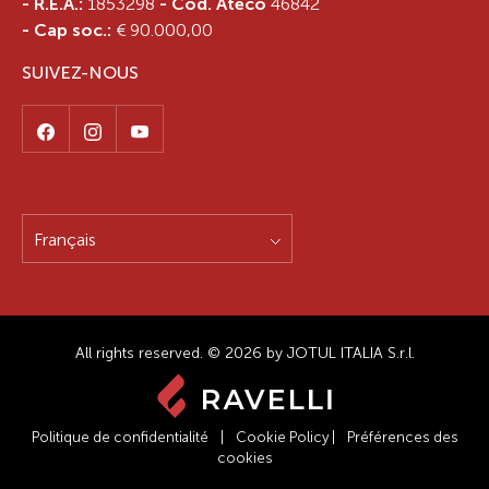
- R.E.A.:
1853298
- Cod. Ateco
46842
- Cap soc.:
€ 90.000,00
SUIVEZ-NOUS
Français
All rights reserved. © 2026 by JOTUL ITALIA S.r.l.
Politique de confidentialité
|
Cookie Policy
|
Préférences des
cookies