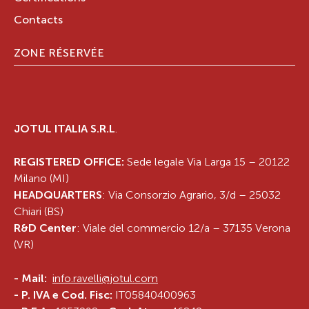
Contacts
ZONE RÉSERVÉE
JOTUL ITALIA S.R.L
.
REGISTERED OFFICE:
Sede legale Via Larga 15 – 20122
Milano (MI)
HEADQUARTERS
: Via Consorzio Agrario, 3/d – 25032
Chiari (BS)
R&D Center
: Viale del commercio 12/a – 37135 Verona
(VR)
-
Mail:
info.ravelli@jotul.com
- P. IVA e Cod. Fisc:
IT05840400963