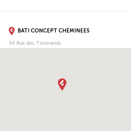
BATI CONCEPT CHEMINEES
54 Rue des Tisserands
40600
Biscarrosse
Nouvelle-Aquitaine
FR
Tel.:
05 58 04 64 72