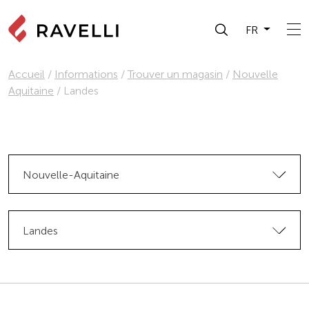
FR
Accueil
/
Informations
/
Trouver un magasin
/
Nouvelle
Aquitaine
/
Landes
Nouvelle-Aquitaine
Landes