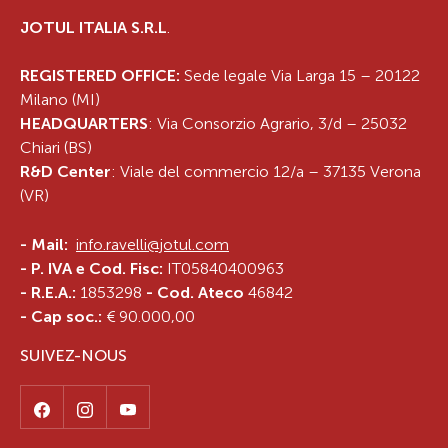
JOTUL ITALIA S.R.L
.
REGISTERED OFFICE:
Sede legale Via Larga 15 – 20122
Milano (MI)
HEADQUARTERS
: Via Consorzio Agrario, 3/d – 25032
Chiari (BS)
R&D Center
: Viale del commercio 12/a – 37135 Verona
(VR)
-
Mail:
info.ravelli@jotul.com
- P. IVA e Cod. Fisc:
IT05840400963
- R.E.A.:
1853298
- Cod. Ateco
46842
- Cap soc.:
€ 90.000,00
SUIVEZ-NOUS