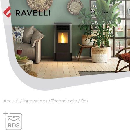
FR
Accueil
/
Innovations
/
Technologie
/
Rds