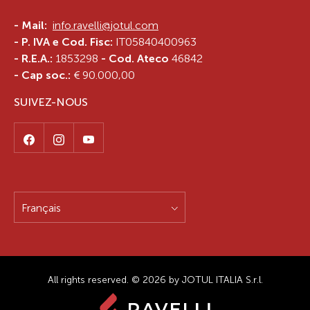
-
Mail:
info.ravelli@jotul.com
- P. IVA e Cod. Fisc:
IT05840400963
- R.E.A.:
1853298
- Cod. Ateco
46842
- Cap soc.:
€ 90.000,00
SUIVEZ-NOUS
Français
All rights reserved. © 2026 by JOTUL ITALIA S.r.l.