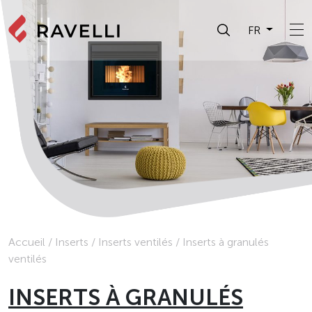
FR
Accueil
/
Inserts
/
Inserts ventilés
/
Inserts à granulés
ventilés
INSERTS À GRANULÉS