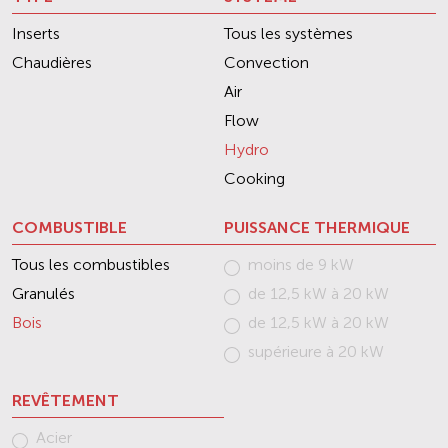
Inserts
Tous les systèmes
Chaudières
Convection
Air
Flow
Hydro
Cooking
COMBUSTIBLE
PUISSANCE THERMIQUE
Tous les combustibles
moins de 9 kW
Granulés
de 12,5 kW à 20 kW
Bois
de 12,5 kW à 20 kW
supérieure à 20 kW
REVÊTEMENT
Acier