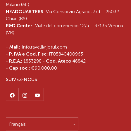
Milano (MI)
HEADQUARTERS
: Via Consorzio Agrario, 3/d – 25032
Chiari (BS)
R&D Center
: Viale del commercio 12/a – 37135 Verona
(VR)
-
Mail:
info.ravelli@jotul.com
- P. IVA e Cod. Fisc:
IT05840400963
- R.E.A.:
1853298
- Cod. Ateco
46842
- Cap soc.:
€ 90.000,00
SUIVEZ-NOUS
Français