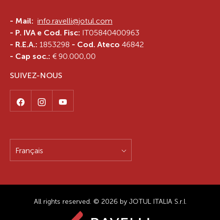
-
Mail:
info.ravelli@jotul.com
- P. IVA e Cod. Fisc:
IT05840400963
- R.E.A.:
1853298
- Cod. Ateco
46842
- Cap soc.:
€ 90.000,00
SUIVEZ-NOUS
Français
All rights reserved. © 2026 by JOTUL ITALIA S.r.l.