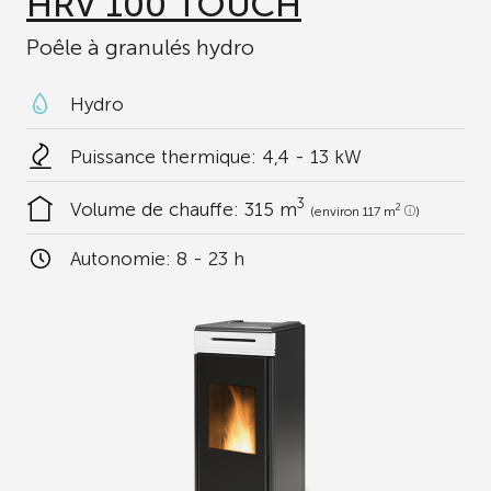
HRV 100 TOUCH
Poêle à granulés hydro
Hydro
Puissance thermique: 4,4 - 13 kW
3
Volume de chauffe:
315 m
2
(environ 117 m
)
Autonomie:
8 - 23 h