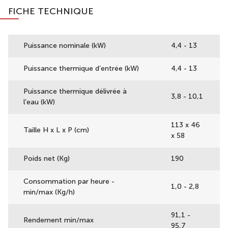
FICHE TECHNIQUE
Puissance nominale (kW)
4,4 - 13
Puissance thermique d’entrée (kW)
4,4 - 13
Puissance thermique délivrée à
3,8 - 10,1
l’eau (kW)
113 x 46
Taille H x L x P (cm)
x 58
Poids net (Kg)
190
Consommation par heure -
1,0 - 2,8
min/max (Kg/h)
91,1 -
Rendement min/max
95,7